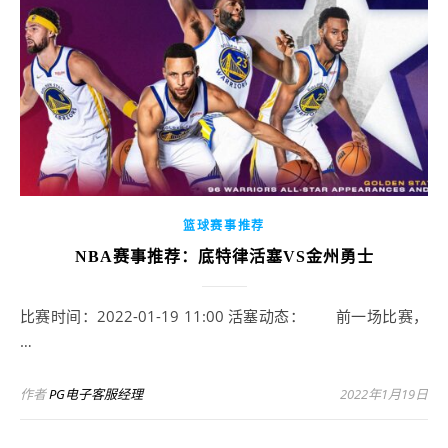
篮球赛事推荐
NBA赛事推荐：底特律活塞VS金州勇士
比赛时间：2022-01-19 11:00 活塞动态： 前一场比赛，
…
作者
PG电子客服经理
2022年1月19日