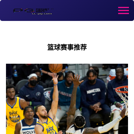
篮球赛事推荐